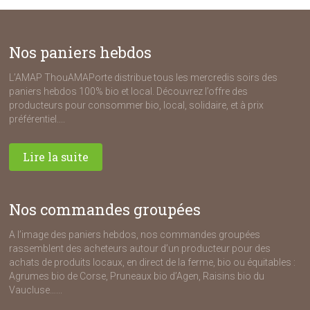
Nos paniers hebdos
L’AMAP ThouAMAPorte distribue tous les mercredis soirs des
paniers hebdos 100% bio et local. Découvrez l’offre des
producteurs pour consommer bio, local, solidaire, et à prix
préférentiel....
Lire la suite
Nos commandes groupées
A l’image des paniers hebdos, nos commandes groupées
rassemblent des acheteurs autour d’un producteur pour des
achats de produits locaux, en direct de la ferme, bio ou équitables :
Agrumes bio de Corse, Pruneaux bio d’Agen, Raisins bio du
Vaucluse…...