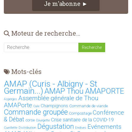
Je m'abonne ►
Moteur de recherche…
Mots-clés
AMAP (Curis - Albigny - St
Germain...)
AMAP Thou AMAPORTE
Assemblée générale de Thou
Asperges
AMAPorte
Champignons
Commande de viande
Cale
Commande groupée
Conférence
Compostage
& Débat
Crise sanitaire de la COVID-19
corse
Courgette
Dégustation
Evénements
Cueillette
Distribution
Endives