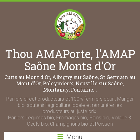
Thou AMAPorte, l'AMAP
Saône Monts d'Or
Curis au Mont d'Or, Albigny sur Saône, St Germain au
Mont d'Or, Poleymieux, Neuville sur Saône,
Montanay, Fontaine...
Paniers direct producteurs et 100% fermiers pour : Manger
bio, soutenir l'agriculture locale et rémunérer les
producteurs au juste prix.
Paniers Légumes bio, Fromages bio, Pains bio, Volaille &
Oeufs bio, Champignons bio et Poisson
Menu