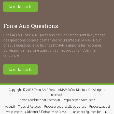
Lire la suite
Foire Aux Questions
Une FAQ ou Foire Aux Questions est une liste faisant la synthèse
des questions posées de manière récurrente sur l’AMAP. Pour
chaque question, le Collectif de l’AMAP a apporté les réponses
correspondantes. Une question sur les produits ? Comment
rencontrer...
Lire la suite
Copyright © 2026
Thou AMAPorte, l'AMAP Saône Monts d'Or
. All rights
reserved.
Thème
Accelerate
par ThemeGrill. Propulsé par
WordPress
.
Accueil
Trucs et Astuces
Proposer votre recette ou astuce
Proposez aussi
votre recette
S’abonner à l’Infolettre de l’AMAP
Panier de Légumes bio
►