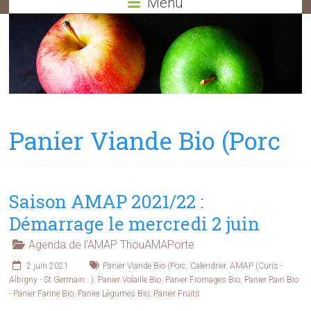
Menu
Panier Viande Bio (Porc
Saison AMAP 2021/22 :
Démarrage le mercredi 2 juin
Agenda de l'AMAP ThouAMAPorte
2 juin 2021
Panier Viande Bio (Porc
,
Calendrier
,
AMAP (Curis -
Albigny - St Germain...)
,
Panier Volaille Bio
,
Panier Fromages Bio
,
Panier Pain Bio
- Panier Farine Bio
,
Panier Légumes Bio
,
Panier Fruits