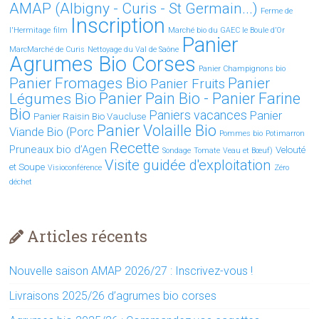
AMAP (Albigny - Curis - St Germain...)
Ferme de
Inscription
l'Hermitage
film
Marché bio du GAEC le Boule d’Or
Panier
MarcMarché de Curis
Nettoyage du Val de Saône
Agrumes Bio Corses
Panier Champignons bio
Panier Fromages Bio
Panier
Panier Fruits
Légumes Bio
Panier Pain Bio - Panier Farine
Bio
Paniers vacances
Panier
Panier Raisin Bio Vaucluse
Panier Volaille Bio
Viande Bio (Porc
Pommes bio
Potimarron
Recette
Pruneaux bio d’Agen
Velouté
Sondage
Tomate
Veau et Bœuf)
Visite guidée d'exploitation
et Soupe
Visioconférence
Zéro
déchet
Articles récents
Nouvelle saison AMAP 2026/27 : Inscrivez-vous !
Livraisons 2025/26 d’agrumes bio corses