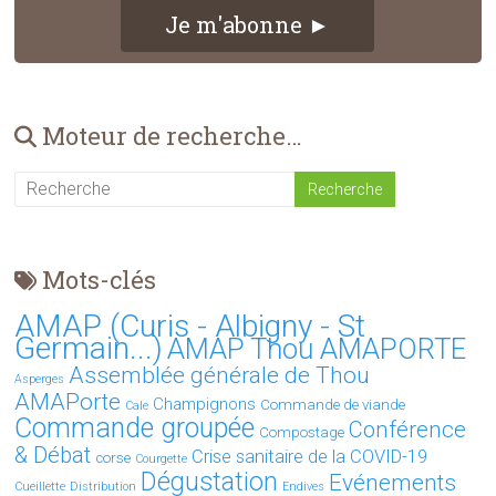
Je m'abonne ►
Moteur de recherche…
Mots-clés
AMAP (Curis - Albigny - St
Germain...)
AMAP Thou AMAPORTE
Assemblée générale de Thou
Asperges
AMAPorte
Champignons
Commande de viande
Cale
Commande groupée
Conférence
Compostage
& Débat
Crise sanitaire de la COVID-19
corse
Courgette
Dégustation
Evénements
Cueillette
Distribution
Endives