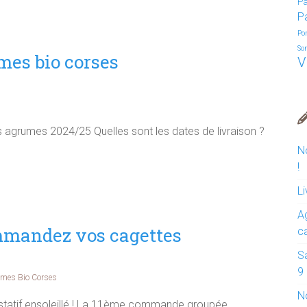
Pa
P
Po
So
mes bio corses
V
s agrumes 2024/25 Quelles sont les dates de livraison ?
N
!
L
A
mmandez vos cagettes
c
S
9 
umes Bio Corses
N
statif ensoleillé ! La 11ème commande groupée