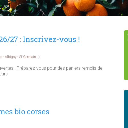
/27 : Inscrivez-vous !
 - Albigny - St Germain...)
ouvertes ! Préparez-vous pour des paniers remplis de
eurs
mes bio corses