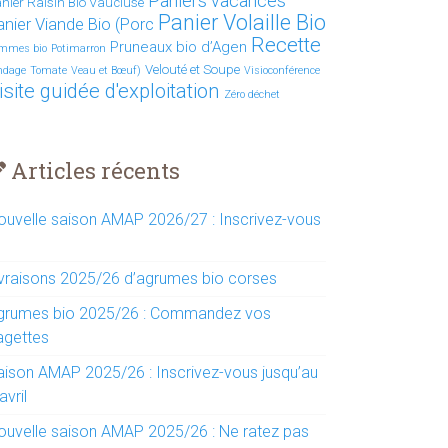
Paniers vacances
nier Raisin Bio Vaucluse
Panier Volaille Bio
anier Viande Bio (Porc
Recette
Pruneaux bio d’Agen
mmes bio
Potimarron
Velouté et Soupe
ndage
Tomate
Veau et Bœuf)
Visioconférence
isite guidée d'exploitation
Zéro déchet
Articles récents
ouvelle saison AMAP 2026/27 : Inscrivez-vous
ivraisons 2025/26 d’agrumes bio corses
grumes bio 2025/26 : Commandez vos
agettes
aison AMAP 2025/26 : Inscrivez-vous jusqu’au
avril
ouvelle saison AMAP 2025/26 : Ne ratez pas