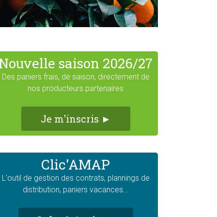
Nouvelle saison 2026/27
Des paniers frais, de saison, directement de
nos producteurs partenaires
Je m'inscris ►
Clic'AMAP
L'outil de gestion des contrats, plannings de
distribution, paniers vacances...