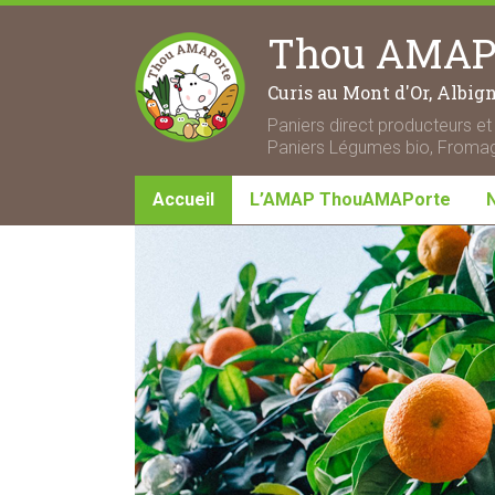
Thou AMAPo
Curis au Mont d'Or, Albig
Paniers direct producteurs et 
Paniers Légumes bio, Fromage
Accueil
L’AMAP ThouAMAPorte