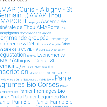
MAP (Curis - Albigny - St
ermain...)
AMAP Thou
AMAPORTE
Assemblée
Asperges
énérale de Thou AMAPorte
Cale
hampignons
Commande de viande
ommande groupée
Compostage
onférence & Débat
Crise
corse
Courgette
anitaire de la COVID-19
Cueillette
Distribution
égustation
Evénements
Endives
MAP (Albigny - Curis - St
ermain...)
Ferme de l'Hermitage
film
nscription
Marché bio du GAEC le Boule d’Or
Panier
rcMarché de Curis
Nettoyage du Val de Saône
Agrumes Bio Corses
Panier
Panier Fromages Bio
ampignons bio
Panier Légumes Bio
anier Fruits
anier Pain Bio - Panier Farine Bio