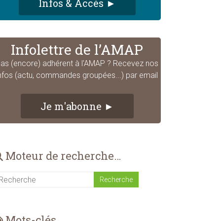
Infos & Accès ►
Infolettre de l’AMAP
as (encore) adhérent à l'AMAP ? Recevez nos
nfos (actu, commandes groupées...) par email
Je m'abonne ►
Moteur de recherche…
Mots-clés