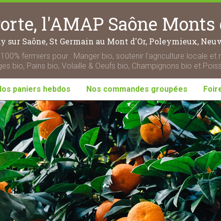
rte, l'AMAP Saône Monts 
ny sur Saône, St Germain au Mont d'Or, Poleymieux, Neuvi
100% fermiers pour : Manger bio, soutenir l'agriculture locale et 
s bio, Pains bio, Volaille & Oeufs bio, Champignons bio et Pois
Nos paniers hebdos
Nos commandes groupées
Foir