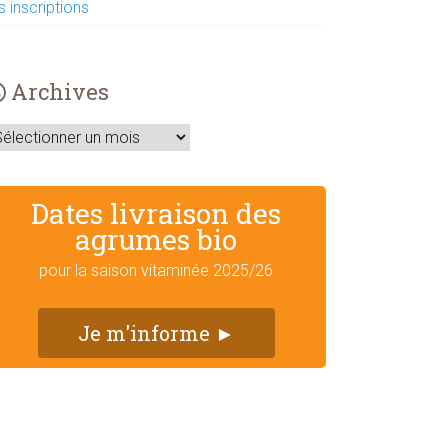
s inscriptions
Archives
rchives
Dates livraison des
agrumes bio
pour la saison vitaminée 2025/26
Je m'informe ►