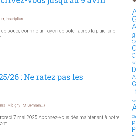
crivez-vous jusqu’au 9 avril
A
G
ier
,
Inscription
s de souci, comme un rayon de soleil après la pluie, une
g
e
C
C
C
s
D
/26 : Ne ratez pas les
A
G
I
Ma
s - Albigny - St Germain...)
rcredi 7 mai 2025.Abonnez-vous dès maintenant à notre
Ch
P
ront
P