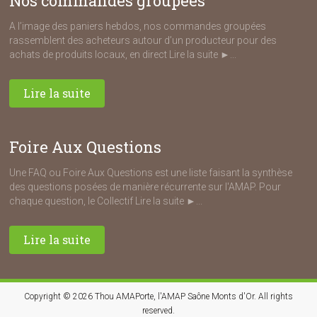
Nos commandes groupées
A l’image des paniers hebdos, nos commandes groupées
rassemblent des acheteurs autour d’un producteur pour des
achats de produits locaux, en direct Lire la suite ►...
Lire la suite
Foire Aux Questions
Une FAQ ou Foire Aux Questions est une liste faisant la synthèse
des questions posées de manière récurrente sur l'AMAP. Pour
chaque question, le Collectif Lire la suite ►...
Lire la suite
Copyright © 2026
Thou AMAPorte, l'AMAP Saône Monts d'Or
. All rights
reserved.