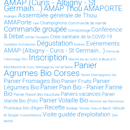
AMAP (Curis - Albigny - St
Germain...)
AMAP Thou AMAPORTE
Assemblée générale de Thou
Asperges
AMAPorte
Champignons
Commande de viande
Cale
Commande groupée
Conférence
Compostage
& Débat
Crise sanitaire de la COVID-19
corse
Courgette
Dégustation
Evénements
Cueillette
Distribution
Endives
AMAP (Albigny - Curis - St Germain...)
Ferme de
Inscription
l'Hermitage
film
Marché bio du GAEC le Boule d’Or
Panier
MarcMarché de Curis
Nettoyage du Val de Saône
Agrumes Bio Corses
Panier Champignons bio
Panier Fromages Bio
Panier
Panier Fruits
Légumes Bio
Panier Pain Bio - Panier Farine
Bio
Paniers vacances
Panier
Panier Raisin Bio Vaucluse
Panier Volaille Bio
Viande Bio (Porc
Pommes bio
Potimarron
Recette
Pruneaux bio d’Agen
Velouté
Sondage
Tomate
Veau et Bœuf)
Visite guidée d'exploitation
et Soupe
Visioconférence
Zéro
déchet