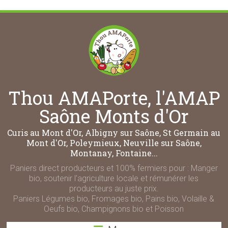
Thou AMAPorte, l'AMAP
Saône Monts d'Or
Curis au Mont d'Or, Albigny sur Saône, St Germain au
Mont d'Or, Poleymieux, Neuville sur Saône,
Montanay, Fontaine...
Paniers direct producteurs et 100% fermiers pour : Manger
bio, soutenir l'agriculture locale et rémunérer les
producteurs au juste prix.
Paniers Légumes bio, Fromages bio, Pains bio, Volaille &
Oeufs bio, Champignons bio et Poisson