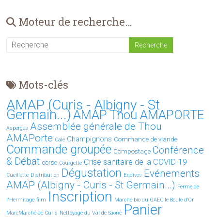
Moteur de recherche…
Mots-clés
AMAP (Curis - Albigny - St
Germain...)
AMAP Thou AMAPORTE
Assemblée générale de Thou
Asperges
AMAPorte
Champignons
Commande de viande
Cale
Commande groupée
Conférence
Compostage
& Débat
Crise sanitaire de la COVID-19
corse
Courgette
Dégustation
Evénements
Cueillette
Distribution
Endives
AMAP (Albigny - Curis - St Germain...)
Ferme de
Inscription
l'Hermitage
film
Marché bio du GAEC le Boule d’Or
Panier
MarcMarché de Curis
Nettoyage du Val de Saône