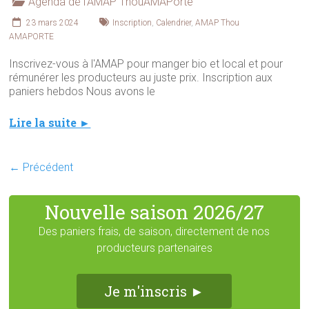
Agenda de l'AMAP ThouAMAPorte
23 mars 2024
Inscription
,
Calendrier
,
AMAP Thou
AMAPORTE
Inscrivez-vous à l'AMAP pour manger bio et local et pour
rémunérer les producteurs au juste prix. Inscription aux
paniers hebdos Nous avons le
Lire la suite ►
← Précédent
Nouvelle saison 2026/27
Des paniers frais, de saison, directement de nos
producteurs partenaires
Je m'inscris ►