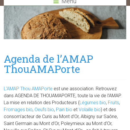
Menu
Agenda de l’AMAP
ThouAMAPorte
L’AMAP Thou AMAPorte
est une association. Retrouvez
dans AGENDA DE THOUAMAPORTE, toute la vie de l’AMAP.
La mise en relation des Producteurs (
Légumes bio
,
Fruits
,
Fromages bio
,
Oeufs bio
,
Pain bio
et
Volaille bio
) et des
consom’acteur de Curis au Mont d’Or, Albigny sur Saône,
Saint Germain au Mont d’Or, Poleymieux au Mont d’Or,