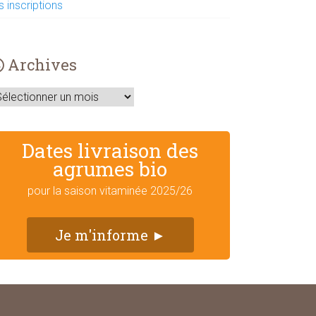
s inscriptions
Archives
rchives
Dates livraison des
agrumes bio
pour la saison vitaminée 2025/26
Je m'informe ►