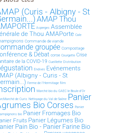
MAP (Curis - Albigny - St
ermain...)
AMAP Thou
AMAPORTE
Assemblée
Asperges
énérale de Thou AMAPorte
Cale
hampignons
Commande de viande
ommande groupée
Compostage
onférence & Débat
Crise
corse
Courgette
anitaire de la COVID-19
Cueillette
Distribution
égustation
Evénements
Endives
MAP (Albigny - Curis - St
ermain...)
Ferme de l'Hermitage
film
nscription
Marché bio du GAEC le Boule d’Or
Panier
rcMarché de Curis
Nettoyage du Val de Saône
Agrumes Bio Corses
Panier
Panier Fromages Bio
ampignons bio
Panier Légumes Bio
anier Fruits
anier Pain Bio - Panier Farine Bio