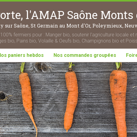
rte, l'AMAP Saône Monts 
ny sur Saône, St Germain au Mont d'Or, Poleymieux, Neuvi
100% fermiers pour : Manger bio, soutenir l'agriculture locale et 
s bio, Pains bio, Volaille & Oeufs bio, Champignons bio et Pois
Nos paniers hebdos
Nos commandes groupées
Foir