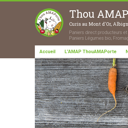
Thou AMAPo
Curis au Mont d'Or, Albig
Paniers direct producteurs et 
Paniers Légumes bio, Fromage
Accueil
L’AMAP ThouAMAPorte