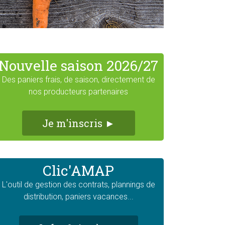
Nouvelle saison 2026/27
Des paniers frais, de saison, directement de
nos producteurs partenaires
Je m'inscris ►
Clic'AMAP
L'outil de gestion des contrats, plannings de
distribution, paniers vacances...