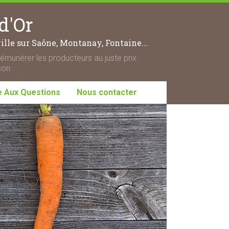
d'Or
lle sur Saône, Montanay, Fontaine...
rémunérer les producteurs au juste prix.
son
e Aux Questions
Nous contacter