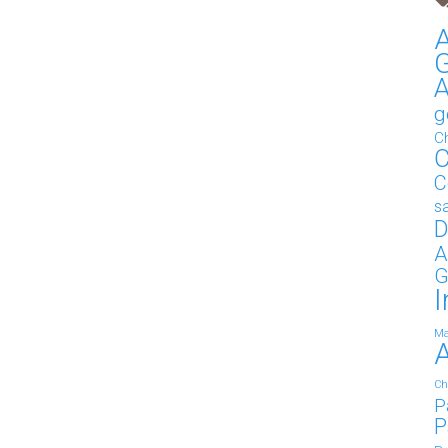
A
G
g
C
C
C
s
D
A
G
I
Ma
Ch
P
P