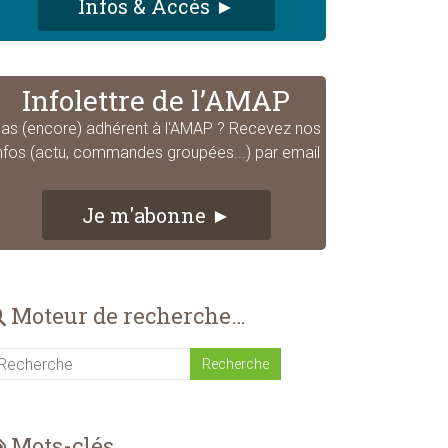
Infos & Accès ►
Infolettre de l’AMAP
as (encore) adhérent à l'AMAP ? Recevez nos
nfos (actu, commandes groupées...) par email
Je m'abonne ►
Moteur de recherche…
Mots-clés