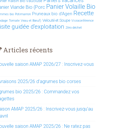
Paniers vacances
nier Raisin Bio Vaucluse
Panier Volaille Bio
anier Viande Bio (Porc
Recette
Pruneaux bio d’Agen
mmes bio
Potimarron
Velouté et Soupe
ndage
Tomate
Veau et Bœuf)
Visioconférence
isite guidée d'exploitation
Zéro déchet
Articles récents
ouvelle saison AMAP 2026/27 : Inscrivez-vous
ivraisons 2025/26 d’agrumes bio corses
grumes bio 2025/26 : Commandez vos
agettes
aison AMAP 2025/26 : Inscrivez-vous jusqu’au
avril
ouvelle saison AMAP 2025/26 : Ne ratez pas