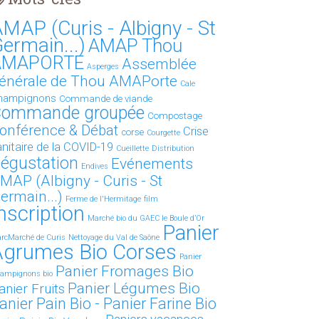
MAP (Curis - Albigny - St
ermain...)
AMAP Thou
AMAPORTE
Assemblée
Asperges
énérale de Thou AMAPorte
Cale
hampignons
Commande de viande
ommande groupée
Compostage
onférence & Débat
Crise
corse
Courgette
anitaire de la COVID-19
Cueillette
Distribution
égustation
Evénements
Endives
MAP (Albigny - Curis - St
ermain...)
Ferme de l'Hermitage
film
nscription
Marché bio du GAEC le Boule d’Or
Panier
rcMarché de Curis
Nettoyage du Val de Saône
Agrumes Bio Corses
Panier
Panier Fromages Bio
ampignons bio
Panier Légumes Bio
anier Fruits
anier Pain Bio - Panier Farine Bio