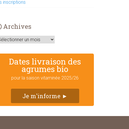
s inscriptions
Archives
rchives
Dates livraison des
agrumes bio
pour la saison vitaminée 2025/26
Je m'informe ►