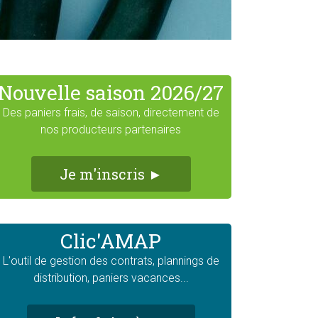
Nouvelle saison 2026/27
Des paniers frais, de saison, directement de
nos producteurs partenaires
Je m'inscris ►
Clic'AMAP
L'outil de gestion des contrats, plannings de
distribution, paniers vacances...