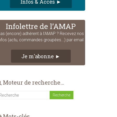
Infos & Accès ►
Infolettre de l’AMAP
as (encore) adhérent à l'AMAP ? Recevez nos
nfos (actu, commandes groupées...) par email
Je m'abonne ►
Moteur de recherche…
Mots-clés