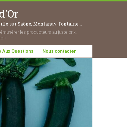
d'Or
lle sur Saône, Montanay, Fontaine...
rémunérer les producteurs au juste prix.
son
e Aux Questions
Nous contacter