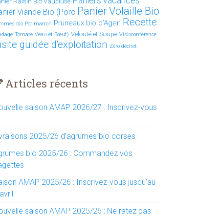
Paniers vacances
nier Raisin Bio Vaucluse
Panier Volaille Bio
anier Viande Bio (Porc
Recette
Pruneaux bio d’Agen
mmes bio
Potimarron
Velouté et Soupe
ndage
Tomate
Veau et Bœuf)
Visioconférence
isite guidée d'exploitation
Zéro déchet
Articles récents
ouvelle saison AMAP 2026/27 : Inscrivez-vous
ivraisons 2025/26 d’agrumes bio corses
grumes bio 2025/26 : Commandez vos
agettes
aison AMAP 2025/26 : Inscrivez-vous jusqu’au
avril
ouvelle saison AMAP 2025/26 : Ne ratez pas