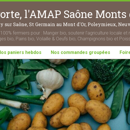
rte, l'AMAP Saône Monts 
ny sur Saône, St Germain au Mont d'Or, Poleymieux, Neuvi
100% fermiers pour : Manger bio, soutenir l'agriculture locale et 
s bio, Pains bio, Volaille & Oeufs bio, Champignons bio et Pois
Nos paniers hebdos
Nos commandes groupées
Foir