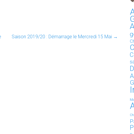
A
G
g
e
Saison 2019/20 : Démarrage le Mercredi 15 Mai
→
C
C
C
s
D
A
G
I
Ma
Ch
P
P