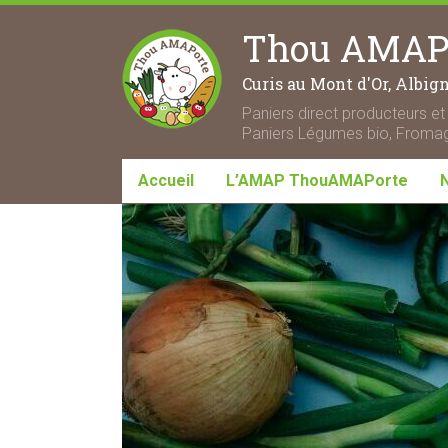
Thou AMAPo
Curis au Mont d'Or, Albig
Paniers direct producteurs et 
Paniers Légumes bio, Fromage
Accueil
L’AMAP ThouAMAPorte