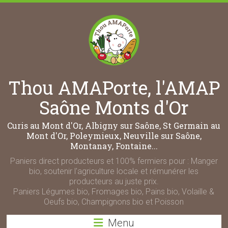
Thou AMAPorte, l'AMAP
Saône Monts d'Or
Curis au Mont d'Or, Albigny sur Saône, St Germain au
Mont d'Or, Poleymieux, Neuville sur Saône,
Montanay, Fontaine...
Paniers direct producteurs et 100% fermiers pour : Manger
bio, soutenir l'agriculture locale et rémunérer les
producteurs au juste prix.
Paniers Légumes bio, Fromages bio, Pains bio, Volaille &
Oeufs bio, Champignons bio et Poisson
Menu