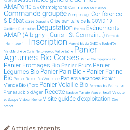
Asperges
AMAPorte
Champignons
Commande de viande
Cale
Commande groupée
Conférence
Compostage
& Débat
Crise sanitaire de la COVID-19
corse
Courgette
Dégustation
Evénements
Cueillette
Distribution
Endives
AMAP (Albigny - Curis - St Germain...)
Ferme de
Inscription
l'Hermitage
film
Marché bio du GAEC le Boule d’Or
Panier
MarcMarché de Curis
Nettoyage du Val de Saône
Agrumes Bio Corses
Panier Champignons bio
Panier Fromages Bio
Panier
Panier Fruits
Légumes Bio
Panier Pain Bio - Panier Farine
Bio
Paniers vacances
Panier
Panier Raisin Bio Vaucluse
Panier Volaille Bio
Viande Bio (Porc
Pommes bio
Potimarron
Recette
Pruneaux bio d’Agen
Velouté
Sondage
Tomate
Veau et Bœuf)
Visite guidée d'exploitation
et Soupe
Visioconférence
Zéro
déchet
Articles récents