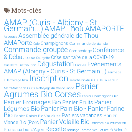
Mots-clés
AMAP (Curis - Albigny - St
Germain...)
AMAP Thou AMAPORTE
Assemblée générale de Thou
Asperges
AMAPorte
Champignons
Commande de viande
Cale
Commande groupée
Conférence
Compostage
& Débat
Crise sanitaire de la COVID-19
corse
Courgette
Dégustation
Evénements
Cueillette
Distribution
Endives
AMAP (Albigny - Curis - St Germain...)
Ferme de
Inscription
l'Hermitage
film
Marché bio du GAEC le Boule d’Or
Panier
MarcMarché de Curis
Nettoyage du Val de Saône
Agrumes Bio Corses
Panier Champignons bio
Panier Fromages Bio
Panier
Panier Fruits
Légumes Bio
Panier Pain Bio - Panier Farine
Bio
Paniers vacances
Panier
Panier Raisin Bio Vaucluse
Panier Volaille Bio
Viande Bio (Porc
Pommes bio
Potimarron
Recette
Pruneaux bio d’Agen
Velouté
Sondage
Tomate
Veau et Bœuf)